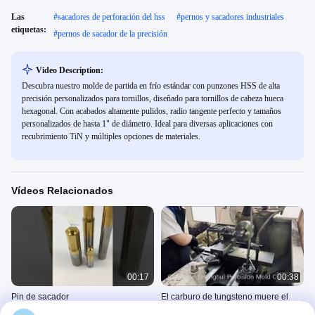
Las
#
sacadores de perforación del hss
#
pernos y sacadores industriales
etiquetas:
#
pernos de sacador de la precisión
Video Description:
Descubra nuestro molde de partida en frío estándar con punzones HSS de alta
precisión personalizados para tornillos, diseñado para tornillos de cabeza hueca
hexagonal. Con acabados altamente pulidos, radio tangente perfecto y tamaños
personalizados de hasta 1" de diámetro. Ideal para diversas aplicaciones con
recubrimiento TiN y múltiples opciones de materiales.
Vídeos Relacionados
00:17
00:38
Pin de sacador
El carburo de tungsteno muere el
procesar de servicio
Punch Pin