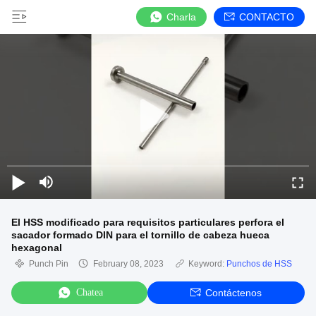
Charla
CONTACTO
El HSS modificado para requisitos particulares perfora el
sacador formado DIN para el tornillo de cabeza hueca
hexagonal
Punch Pin
February 08, 2023
Keyword:
Punchos de HSS
Chatea
Contáctenos