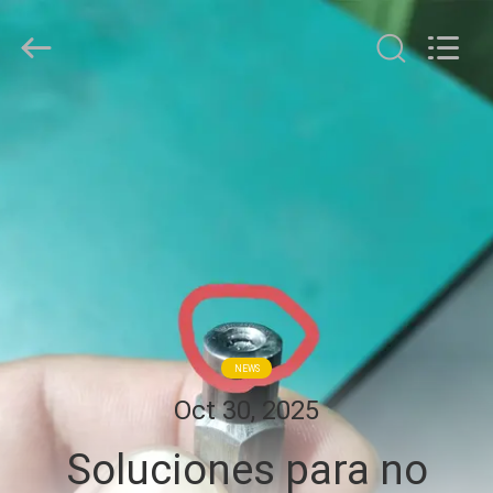
Chongqing
Henghui
Precision
Mold
Co.,
Limited.
All
HOGAR
Rights
Reserved.
PRODUCTOS
VÍDEOS
SOBRE
NOSOTROS
NEWS
Oct 30, 2025
VIAJE
Soluciones para no
DE