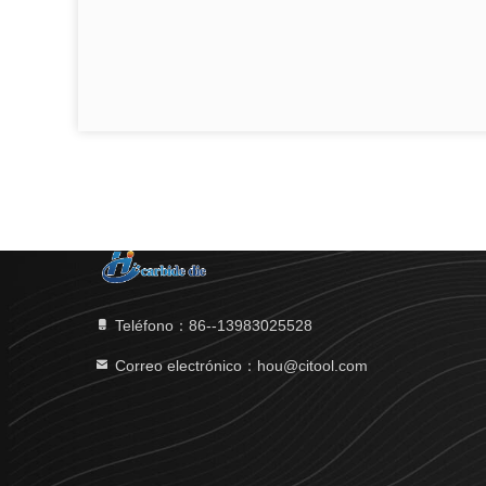
Teléfono：86--13983025528
Correo electrónico：hou@citool.com