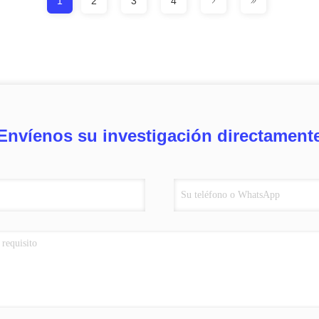
1
2
3
4
Envíenos su investigación directament