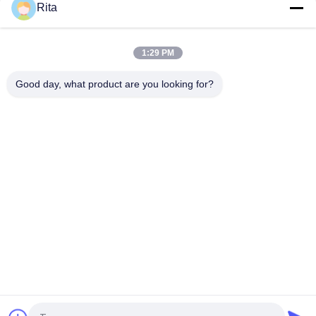
en el proceso de encabezado
Rita
en frío para los sujetadores
arriba
1:29 PM
Good day, what product are you looking for?
Categorías Populares
Todos
Troquel De Carburo 
Punches Y Matrices 
De Tungsteno
De Carburo
La Forja Fría Muere
El Título Frío Muere
Atornille El Segundo 
Punchos De HSS
Sacador
Dados De 
Cuchillo Para Cortar 
Formación De La 
A Presión
Nuez