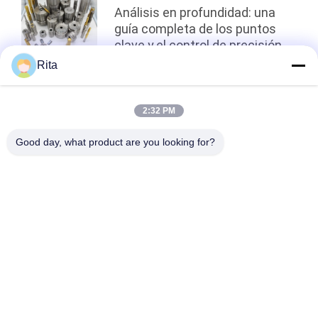
Análisis en profundidad: una
guía completa de los puntos
clave y el control de precisión
en el proceso de encabezado
Rita
en frío para los sujetadores
arriba
2:32 PM
Good day, what product are you looking for?
Categorías Populares
Todos
Troquel De Carburo 
Punches Y Matrices 
De Tungsteno
De Carburo
La Forja Fría Muere
El Título Frío Muere
Atornille El Segundo 
Punchos De HSS
Sacador