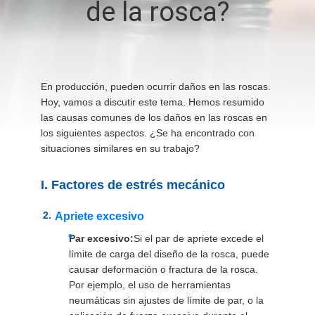
de la rosca?
LA
FÁBRICA
CONTROL
En producción, pueden ocurrir daños en las roscas.
DE
Hoy, vamos a discutir este tema. Hemos resumido
las causas comunes de los daños en las roscas en
CALIDAD
los siguientes aspectos. ¿Se ha encontrado con
situaciones similares en su trabajo?
ÉNTRENOS
I. Factores de estrés mecánico
EN
CONTACTO
Apriete excesivo
Par excesivo:
Si el par de apriete excede el
CON
límite de carga del diseño de la rosca, puede
causar deformación o fractura de la rosca.
NOTICIAS
Por ejemplo, el uso de herramientas
neumáticas sin ajustes de límite de par, o la