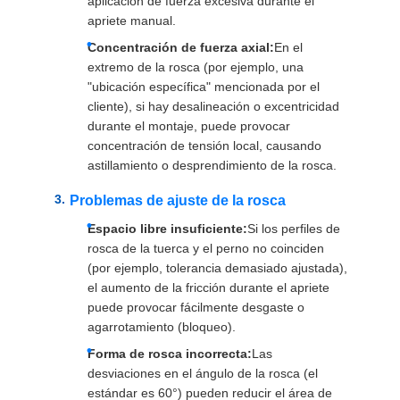
aplicación de fuerza excesiva durante el
PIDA
apriete manual.
UNA
Concentración de fuerza axial:
En el
extremo de la rosca (por ejemplo, una
CITA
"ubicación específica" mencionada por el
cliente), si hay desalineación o excentricidad
durante el montaje, puede provocar
MAPA
concentración de tensión local, causando
DEL
astillamiento o desprendimiento de la rosca.
SITIO
Problemas de ajuste de la rosca
Espacio libre insuficiente:
Si los perfiles de
rosca de la tuerca y el perno no coinciden
POLÍTICA
(por ejemplo, tolerancia demasiado ajustada),
DE
el aumento de la fricción durante el apriete
puede provocar fácilmente desgaste o
PRIVACIDAD
agarrotamiento (bloqueo).
Forma de rosca incorrecta:
Las
desviaciones en el ángulo de la rosca (el
estándar es 60°) pueden reducir el área de