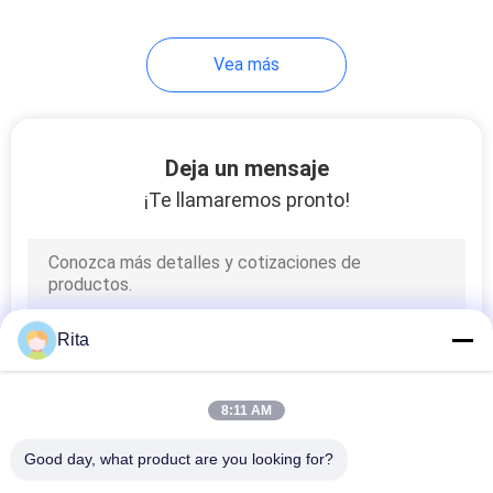
20
Vea más
el esquileo muere
Deja un mensaje
¡Te llamaremos pronto!
56
La rueda del hilo
Rita
muere
8:11 AM
Good day, what product are you looking for?