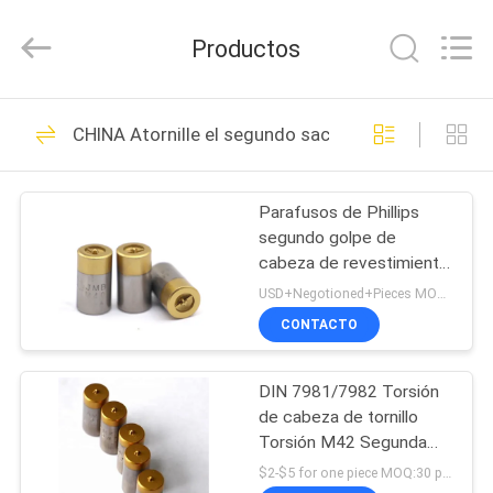
Chongqing
Henghui
Precision
Productos
Mold
Co.,
Limited.
All
HOGAR
Rights
161
Reserved.
CHINA Atornille el segundo sacador
Troquel de carburo
PRODUCTOS
de tungsteno
Parafusos de Phillips
segundo golpe de
VÍDEOS
cabeza de revestimiento
TIN TiALN Hex Cuadrado
USD+Negotioned+Pieces MOQ:10 piezas/piezas
Seis - Lobo
SOBRE
CONTACTO
73
NOSOTROS
Punches y matrices
DIN 7981/7982 Torsión
de cabeza de tornillo
VIAJE
de carburo
Torsión M42 Segunda
DE
torsión con
$2-$5 for one piece MOQ:30 piezas