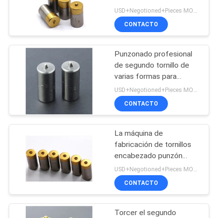
personalizados HRC 60-
PIDA
USD+Negotioned+Pieces MOQ:30 Pieza/Piezas
68 Dureza
CONTACTO
UNA
73
CITA
Atornille el segundo
Punzonado profesional
de segundo tornillo de
sacador
MAPA
varias formas para
herramientas de
DEL
USD+Negotioned+Pieces MOQ:50 piezas
fundición a presión
CONTACTO
SITIO
La máquina de
99
POLÍTICA
fabricación de tornillos
DE
encabezado punzón
Punchos de HSS
ANSI estándar con
USD+Negotioned+Pieces MOQ:50 piezas
PRIVACIDAD
material M2 / M42 / HSS
CONTACTO
Torcer el segundo