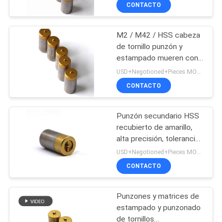
revestimiento de TIN
LA
CONTACTO
FÁBRICA
M2 / M42 / HSS cabeza
50
de tornillo punzón y
CONTROL
estampado mueren con
La forja fría muere
DE
largo tiempo de vida
USD+Negotioned+Pieces MOQ:10 piezas/piezas
CALIDAD
CONTACTO
Punzón secundario HSS
ÉNTRENOS
recubierto de amarillo,
EN
alta precisión, tolerancia
77
de 0.003mm-0.01mm
CONTACTO
USD+Negotioned+Pieces MOQ:50 piezas
CONTACTO
CON
el título frío muere
Punzones y matrices de
NOTICIAS
estampado y punzonado
de tornillos