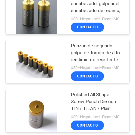
encabezado, golpear el
encabezado de receso,
43
buen desgaste.
USD+Negotioned+Pieces MOQ:50 piezas
Dados de formación
CONTACTO
de la nuez
Punzon de segundo
golpe de tornillo de alto
rendimiento resistente al
óxido para tornillo
USD+Negotioned+Pieces MOQ:50 piezas
ranurado personalizado
CONTACTO
12
Cuchillo para cortar
Polished All Shape
Screw Punch Die con
a presión
TIN / TILAN / Plain
Coated
USD+Negotioned+Pieces MOQ:50 pedazos/pedazos
CONTACTO