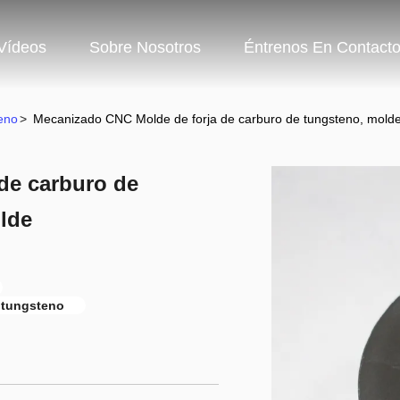
Vídeos
Sobre Nosotros
Éntrenos En Contact
eno
>
Mecanizado CNC Molde de forja de carburo de tungsteno, mold
de carburo de
lde
 tungsteno