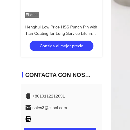
El video
Henghui Low Price HSS Punch Pin with
Tian Coating for Long Service Life in
Screw Making
Consiga el mejor precio
CONTACTA CON NOSOTROS
+8619112212091
sales3@citool.com