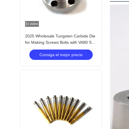
El video
2025 Wholesale Tungsten Carbide Die
for Making Screws Bolts with VA80 ST7
ST6 KG5 KG6 Materials and +/-0.01
Consiga el mejor precio
Tolerance