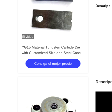
Descripci
El video
YG15 Material Tungsten Carbide Die
with Customized Size and Steel Case
for Screw Making
Consiga el mejor precio
Descripc