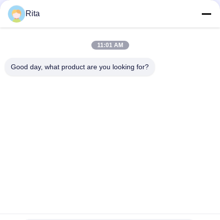
revestimiento TIN TiALN Hex Cuadrado Seis - Lobo
Rita
DIN 7981/7982 Torsión de cabeza de tornillo Torsión M42
Segunda torsión con revestimiento de TIN
11:01 AM
M2 / M42 / HSS cabeza de tornillo punzón y estampado
mueren con largo tiempo de vida
Good day, what product are you looking for?
Categorías Populares
Todos
Troquel De Carburo 
Punches Y Matrices 
De Tungsteno
De Carburo
La Forja Fría Muere
El Título Frío Muere
Atornille El Segundo 
Punchos De HSS
Sacador
Dados De 
Cuchillo Para Cortar 
Formación De La 
A Presión