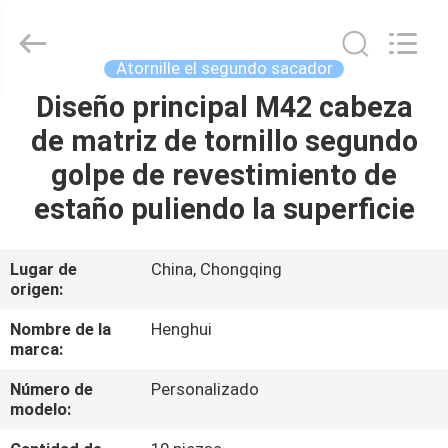
Chongqing
Henghui
Precision
Mold
Co.,
Atornille el segundo sacador
Limited.
All
Diseño principal M42 cabeza
HOGAR
Rights
Reserved.
de matriz de tornillo segundo
PRODUCTOS
golpe de revestimiento de
estaño puliendo la superficie
VÍDEOS
Lugar de
China, Chongqing
origen:
SOBRE
NOSOTROS
Nombre de la
Henghui
marca:
VIAJE
Número de
Personalizado
modelo:
DE