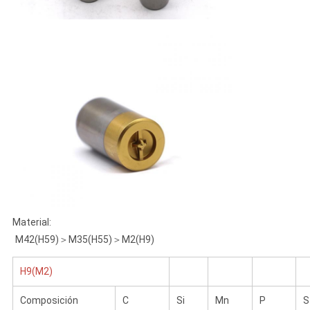
Material:
M42(H59)＞M35(H55)＞M2(H9)
H9(M2)
Composición
C
Si
Mn
P
S