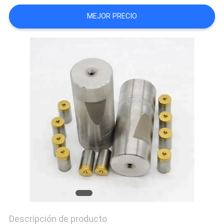
PIDA
MEJOR PRECIO
UNA
CITA
MAPA
DEL
SITIO
POLÍTICA
DE
PRIVACIDAD
Descripción de producto