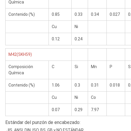
Química
Contenido (%)
0.85
0.33
0.34
0.027
0
Cu
Ni
0.12
0.24
M42(SKH59)
Composición
C
Si
Mn
P
S
Química
Contenido (%)
1.06
0.3
0.31
0.018
0
Cu
Ni
Co
0.07
0.29
7.97
Estándar del punzón de encabezado:
JIS, ANSI, DIN, ISO, BS, GB y NO ESTÁNDAR.