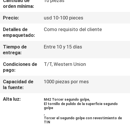
Cantidad de
10 piezas
LA
orden mínima:
FÁBRICA
Precio:
usd 10-100 pieces
Detalles de
Como requisito del cliente
CONTROL
empaquetado:
DE
Tiempo de
Entre 10 y 15 días
CALIDAD
entrega:
Condiciones de
T/T, Western Union
ÉNTRENOS
pago:
EN
Capacidad de
1000 piezas por mes
la fuente:
CONTACTO
CON
Alta luz:
,
M42 Torcer segundo golpe
El tornillo de pulido de la superficie segundo
golpe
,
NOTICIAS
Torcer el segundo golpe con revestimiento de
TIN